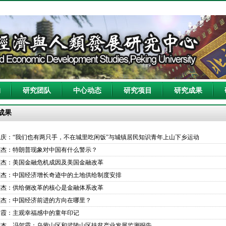
构
研究团队
中心动态
研究项目
研究成果
成果
忠庆：“我们也有两只手，不在城里吃闲饭”与城镇居民知识青年上山下乡运动
庆杰：特朗普现象对中国有什么警示？
庆杰：美国金融危机成因及美国金融改革
庆杰：中国经济增长奇迹中的土地供给制度安排
庆杰：供给侧改革的核心是金融体系改革
庆杰：中国经济前进的方向在哪里？
贺霞：主观幸福感中的童年印记
庆杰、冯贺霞：乌蒙山区和武陵山区扶贫产业发展监测报告