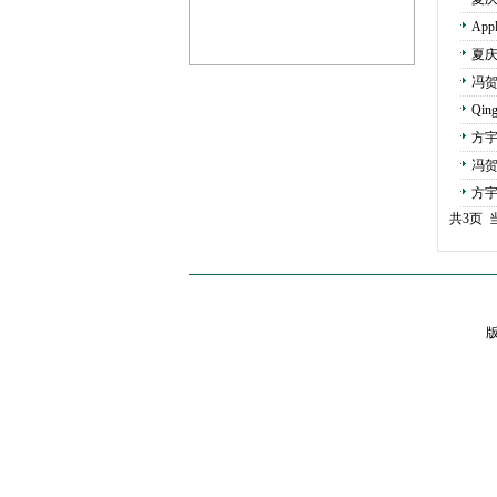
Appl
夏
冯贺
Qing
方
冯
方
共3页 
版