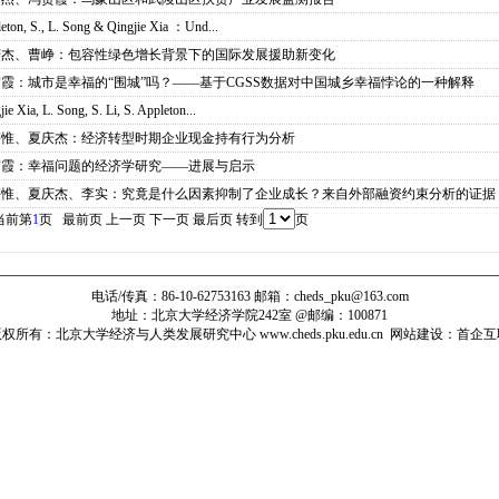
eton, S., L. Song & Qingjie Xia ：Und...
庆杰、曹峥：包容性绿色增长背景下的国际发展援助新变化
霞：城市是幸福的“围城”吗？——基于CGSS数据对中国城乡幸福悖论的一种解释
jie Xia, L. Song, S. Li, S. Appleton...
宇惟、夏庆杰：经济转型时期企业现金持有行为分析
贺霞：幸福问题的经济学研究——进展与启示
宇惟、夏庆杰、李实：究竟是什么因素抑制了企业成长？来自外部融资约束分析的证据
当前第
1
页
最前页
上一页
下一页
最后页
转到
页
电话/传真：86-10-62753163 邮箱：
cheds_pku@163.com
地址：北京大学经济学院242室 @邮编：100871
权所有：北京大学经济与人类发展研究中心 www.cheds.pku.edu.cn
网站建设
：
首企互