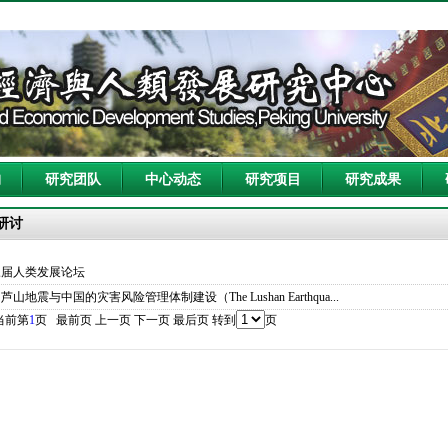
构
研究团队
中心动态
研究项目
研究成果
研讨
三届人类发展论坛
芦山地震与中国的灾害风险管理体制建设（The Lushan Earthqua...
当前第
1
页
最前页
上一页
下一页
最后页
转到
页