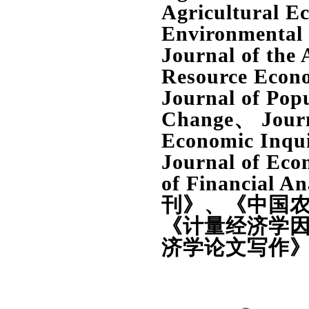
Agricultural
Environmenta
Journal of the
Resource Eco
Journal of Pop
Change、 Journ
Economic Inqu
Journal of Eco
of Financi
刊》、《中国
《计量经济学
济学论文写作