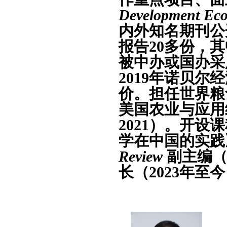
Development Eco
内外知名期刊公
报告
2
0
多份，其
被中办或国办采
2
019
年诺贝尔经
价。担任世界粮
美国农业与应用
2021
）。开设课
学在中国的实践
Review
副主编
长（
2023
年至今