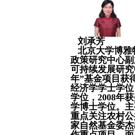
刘承芳
北京大学博雅
政策研究中心副
可持续发展研究
年”基金项目获
经济学学士学位
学位，
2008
年获
学博士学位。主
重点关注农村公
家自然基金委杰
作重点项目、面