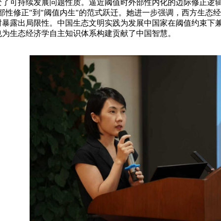
变了可持续发展问题性质。逼近阈值时外部性内化的边际修正逻
部性修正
"
到
"
阈值内生
"
的范式跃迁。她进一步强调，西方生态经
时暴露出局限性。中国生态文明实践为发展中国家在阈值约束下
也为生态经济学自主知识体系构建贡献了中国智慧。