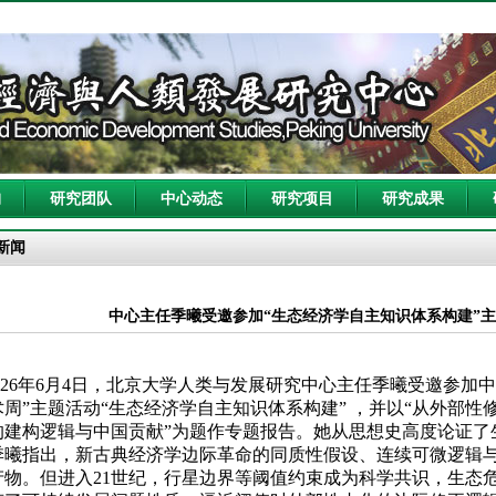
构
研究团队
中心动态
研究项目
研究成果
新闻
中心主任季曦受邀参加“生态经济学自主知识体系构建”
26
年
6
月
4
日，北京大学人类与发展研究中心主任季曦受邀参加中
术周”主题活动“生态经济学自主知识体系构建” ，并以“从外部
的建构逻辑与中国贡献”为题作专题报告。她从思想史高度论证了
季曦指出，新古典经济学边际革命的同质性假设、连续可微逻辑
产物。但进入
21
世纪，行星边界等阈值约束成为科学共识，生态