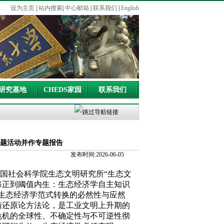
设为主页
|
站内搜索
|
中心邮箱
|
联系我们
|
English
研究基地
CHEDS家园
联系我们
主题活动并作专题报告
发布时间:2026-06-05
国社会科学院生态文明研究所“生态文
性修正到阈值内生：生态经济学自主知识
生态经济学范式转换的必然性与应然
与还原论方法论，是工业文明上升期的
危机的全球性、不确定性与不可逆性彻