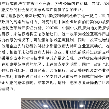
霍布斯式做法存在执行不完善、挤占公民内在动机、导致污染
互惠义务的社会契约国家观或许提供了新的出路。
威助理教授的最新研究在污染控制领域检验了这一观点，重点
强政府的污染治理能力。研究利用中国企业层面的污染物排放数据
染控制改革展开实证分析。2007年，中国中央政府为地方政府设
性目标，未达标者将面临政治处罚。这一改革为检验互惠作用
能力有限的情况下，可能更加依赖互惠机制。同时，改革也增
。他用企业先前获得的补贴来衡量政府支持和企业互惠动机。
之后，相较于未获得政府支持的企业，那些先前获得过政府支
过采用高成本的清洁技术和削减产量来实现。这些效应在使用
。在互惠规范更强的地区，上述效应更为明显，同时，政府也
，包括政府杠杆、财政约束、监管执行、政治关联以及对企业
进一步利用市长过往对企业的支持以及市长在不同城市间外生
政企互惠的总体影响。结果发现，这种互惠关系显著降低了区
治理能力。