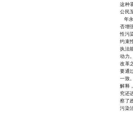
这种
公民
年永
否增
性污
约束
执法
动力
改革
要通
一致
解释
究还
察了
污染